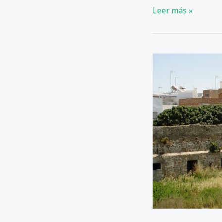
PREGUNTA
Leer más »
AL
SR.
ALCALDE