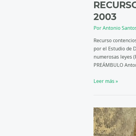
RECURSO
2003
Por
Antonio Santo
Recurso contencios
por el Estudio de 
numerosas leyes (
PREÁMBULO Antonio
RECURSO
Leer más »
CONTENCIOSO-
ADMINISTRATIVO
2003